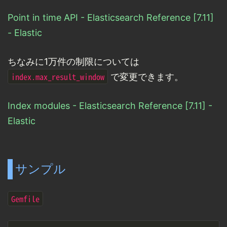
Point in time API - Elasticsearch Reference [7.11]
- Elastic
ちなみに1万件の制限については
index.max_result_window
で変更できます。
Index modules - Elasticsearch Reference [7.11] -
Elastic
サンプル
Gemfile