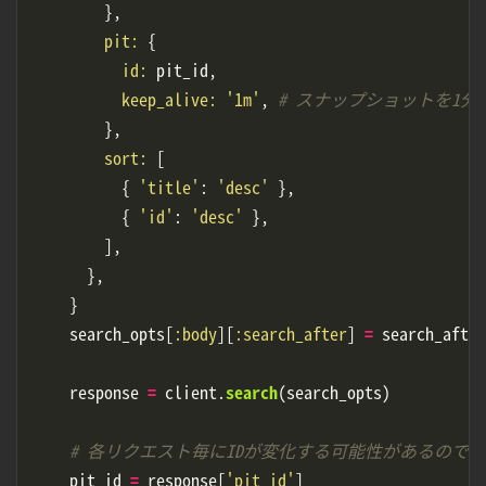
},
pit: 
{
id: 
pit_id
,
keep_alive: 
'1m'
,
# スナップショットを1分
},
sort: 
[
{
'title'
:
'desc'
},
{
'id'
:
'desc'
},
],
},
}
search_opts
[
:body
][
:search_after
]
=
search_after
response
=
client
.
search
(
search_opts
)
# 各リクエスト毎にIDが変化する可能性があるので最
pit_id
=
response
[
'pit_id'
]