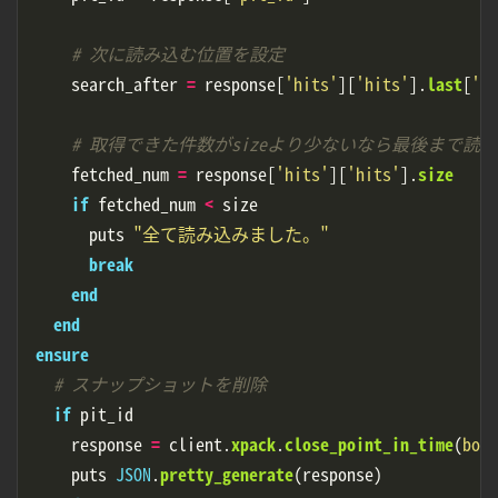
# 次に読み込む位置を設定
search_after
=
response
[
'hits'
][
'hits'
].
last
[
'so
# 取得できた件数がsizeより少ないなら最後まで読
fetched_num
=
response
[
'hits'
][
'hits'
].
size
if
fetched_num
<
size
puts
"全て読み込みました。"
break
end
end
ensure
# スナップショットを削除
if
pit_id
response
=
client
.
xpack
.
close_point_in_time
(
body
puts
JSON
.
pretty_generate
(
response
)