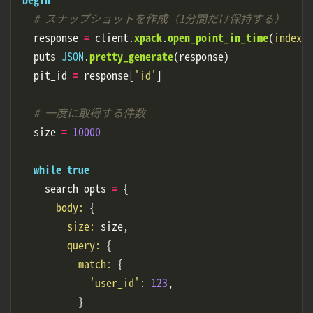
# スナップショットを作成（1分間だけ保持する）
response
=
client
.
xpack
.
open_point_in_time
(
index: 
puts
JSON
.
pretty_generate
(
response
)
pit_id
=
response
[
'id'
]
# 一度に取得する件数
size
=
10000
while
true
search_opts
=
{
body: 
{
size: 
size
,
query: 
{
match: 
{
'user_id'
:
123
,
}