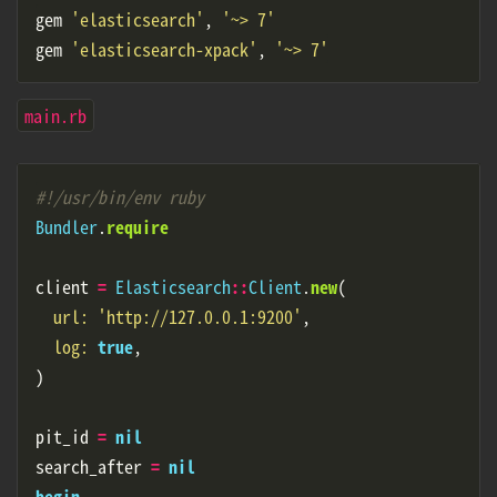
gem
'elasticsearch'
,
'~> 7'
gem
'elasticsearch-xpack'
,
'~> 7'
main.rb
#!/usr/bin/env ruby
Bundler
.
require
client
=
Elasticsearch
::
Client
.
new
(
url: 
'http://127.0.0.1:9200'
,
log: 
true
,
)
pit_id
=
nil
search_after
=
nil
begin