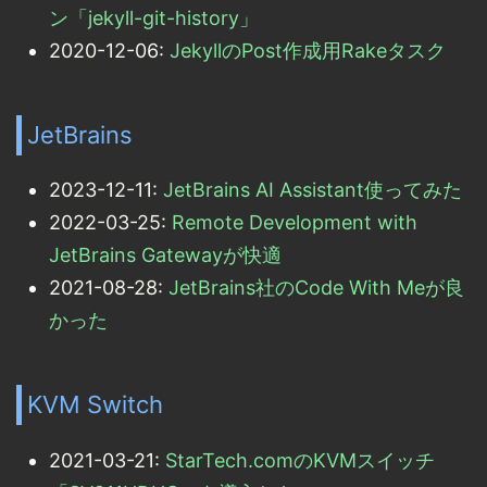
ン「jekyll-git-history」
2020-12-06:
JekyllのPost作成用Rakeタスク
JetBrains
2023-12-11:
JetBrains AI Assistant使ってみた
2022-03-25:
Remote Development with
JetBrains Gatewayが快適
2021-08-28:
JetBrains社のCode With Meが良
かった
KVM Switch
2021-03-21:
StarTech.comのKVMスイッチ