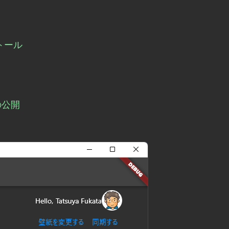
トール
への公開